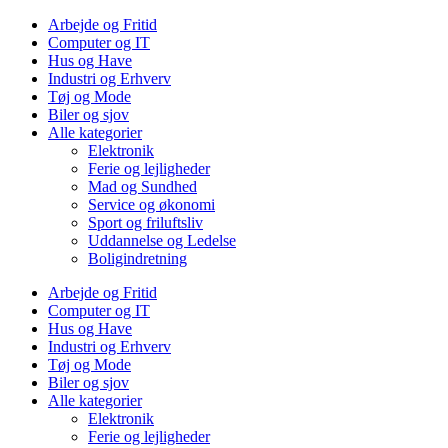
Arbejde og Fritid
Computer og IT
Hus og Have
Industri og Erhverv
Tøj og Mode
Biler og sjov
Alle kategorier
Elektronik
Ferie og lejligheder
Mad og Sundhed
Service og økonomi
Sport og friluftsliv
Uddannelse og Ledelse
Boligindretning
Arbejde og Fritid
Computer og IT
Hus og Have
Industri og Erhverv
Tøj og Mode
Biler og sjov
Alle kategorier
Elektronik
Ferie og lejligheder