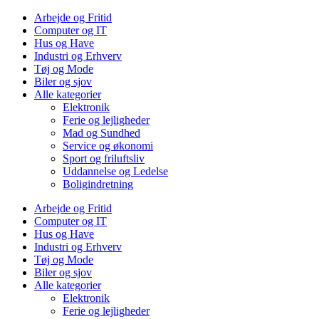
Arbejde og Fritid
Computer og IT
Hus og Have
Industri og Erhverv
Tøj og Mode
Biler og sjov
Alle kategorier
Elektronik
Ferie og lejligheder
Mad og Sundhed
Service og økonomi
Sport og friluftsliv
Uddannelse og Ledelse
Boligindretning
Arbejde og Fritid
Computer og IT
Hus og Have
Industri og Erhverv
Tøj og Mode
Biler og sjov
Alle kategorier
Elektronik
Ferie og lejligheder