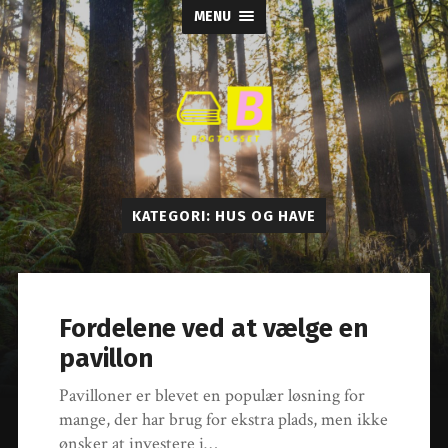
MENU
Bogtosset
KATEGORI:
HUS OG HAVE
Fordelene ved at vælge en
pavillon
Pavilloner er blevet en populær løsning for
mange, der har brug for ekstra plads, men ikke
ønsker at investere i…