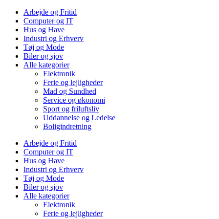
Arbejde og Fritid
Computer og IT
Hus og Have
Industri og Erhverv
Tøj og Mode
Biler og sjov
Alle kategorier
Elektronik
Ferie og lejligheder
Mad og Sundhed
Service og økonomi
Sport og friluftsliv
Uddannelse og Ledelse
Boligindretning
Arbejde og Fritid
Computer og IT
Hus og Have
Industri og Erhverv
Tøj og Mode
Biler og sjov
Alle kategorier
Elektronik
Ferie og lejligheder