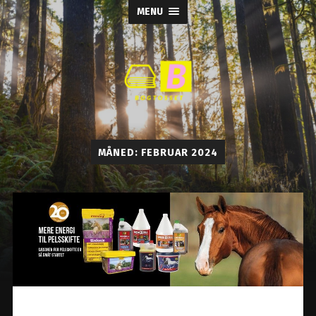
MENU
Bogtosset
MÅNED:
FEBRUAR 2024