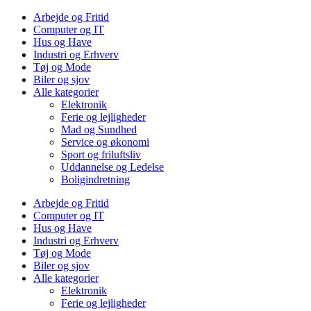
Arbejde og Fritid
Computer og IT
Hus og Have
Industri og Erhverv
Tøj og Mode
Biler og sjov
Alle kategorier
Elektronik
Ferie og lejligheder
Mad og Sundhed
Service og økonomi
Sport og friluftsliv
Uddannelse og Ledelse
Boligindretning
Arbejde og Fritid
Computer og IT
Hus og Have
Industri og Erhverv
Tøj og Mode
Biler og sjov
Alle kategorier
Elektronik
Ferie og lejligheder