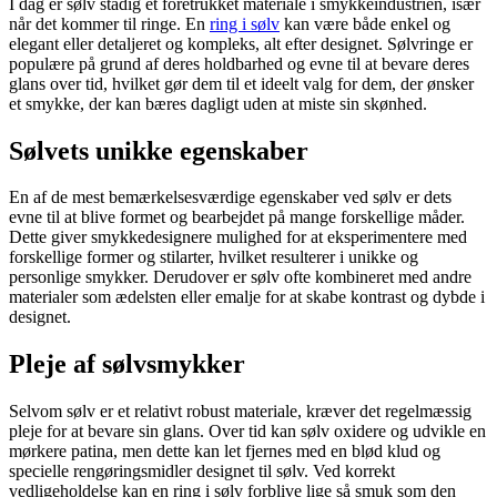
I dag er sølv stadig et foretrukket materiale i smykkeindustrien, især
når det kommer til ringe. En
ring i sølv
kan være både enkel og
elegant eller detaljeret og kompleks, alt efter designet. Sølvringe er
populære på grund af deres holdbarhed og evne til at bevare deres
glans over tid, hvilket gør dem til et ideelt valg for dem, der ønsker
et smykke, der kan bæres dagligt uden at miste sin skønhed.
Sølvets unikke egenskaber
En af de mest bemærkelsesværdige egenskaber ved sølv er dets
evne til at blive formet og bearbejdet på mange forskellige måder.
Dette giver smykkedesignere mulighed for at eksperimentere med
forskellige former og stilarter, hvilket resulterer i unikke og
personlige smykker. Derudover er sølv ofte kombineret med andre
materialer som ædelsten eller emalje for at skabe kontrast og dybde i
designet.
Pleje af sølvsmykker
Selvom sølv er et relativt robust materiale, kræver det regelmæssig
pleje for at bevare sin glans. Over tid kan sølv oxidere og udvikle en
mørkere patina, men dette kan let fjernes med en blød klud og
specielle rengøringsmidler designet til sølv. Ved korrekt
vedligeholdelse kan en ring i sølv forblive lige så smuk som den