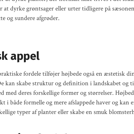
 at dyrke grøntsager eller urter tidligere på sæsone
tte og sundere afgrøder.
sk appel
raktiske fordele tilføjer højbede også en æstetisk di
e kan skabe struktur og definition i landskabet og t
med deres forskellige former og størrelser. Højbe
kt i både formelle og mere afslappede haver og kan e
skellige typer af planter eller skabe en smuk blomster