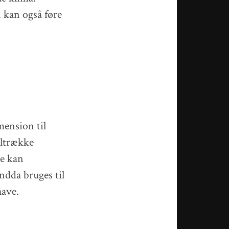
n kan også føre
mension til
iltrække
de kan
ndda bruges til
have.