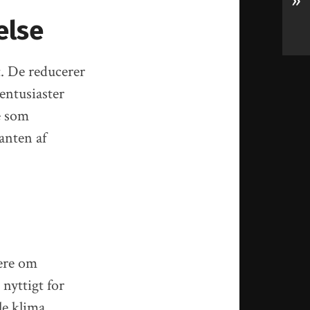
»
else
. De reducerer
eentusiaster
e som
anten af
ere om
 nyttigt for
le klima.