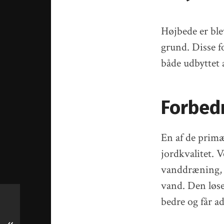
Højbede er ble
grund. Disse f
både udbyttet 
Forbedr
En af de primæ
jordkvalitet. V
vanddræning, h
vand. Den løse
bedre og får a