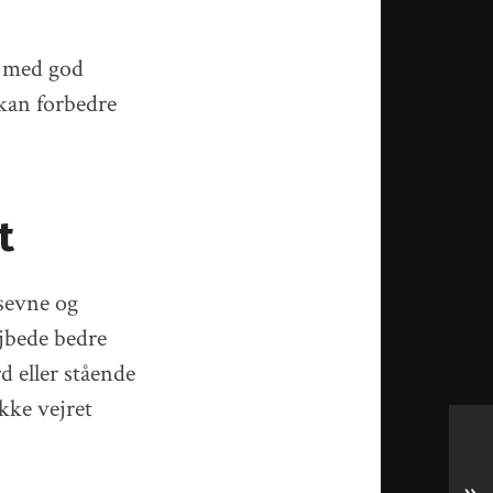
g med god
 kan forbedre
t
sevne og
øjbede bedre
d eller stående
kke vejret