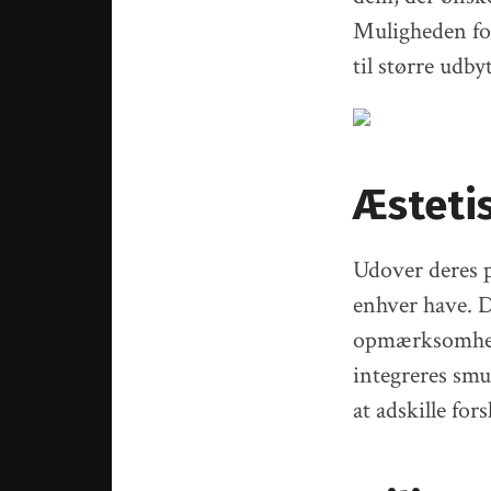
Muligheden for
til større udby
Æsteti
Udover deres p
enhver have. D
opmærksomhed 
integreres smu
at adskille for