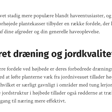
vet stadig mere populære blandt haveentusiaster, o
orhøjede plantekasser tilbyder en række fordele, der
af dine afgrøder og din generelle haveoplevelse.
et dræning og jordkvalite
re fordele ved højbede er deres forbedrede dræning
ed at løfte planterne væk fra jordniveauet tillader h
vilket er særligt gavnligt i områder med tung lerjor
 jordstruktur i højbede tillader også rødderne at træ
dgang til næring mere effektivt.