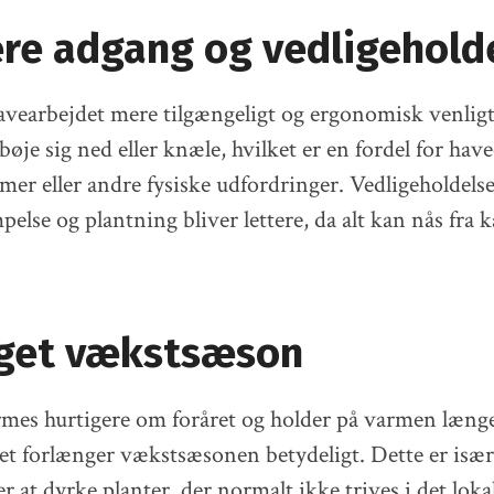
e adgang og vedligehold
vearbejdet mere tilgængeligt og ergonomisk venligt
bøje sig ned eller knæle, hvilket er en fordel for hav
er eller andre fysiske udfordringer. Vedligeholdels
lse og plantning bliver lettere, da alt kan nås fra k
get vækstsæson
mes hurtigere om foråret og holder på varmen læng
lket forlænger vækstsæsonen betydeligt. Dette er især
 at dyrke planter, der normalt ikke trives i det loka