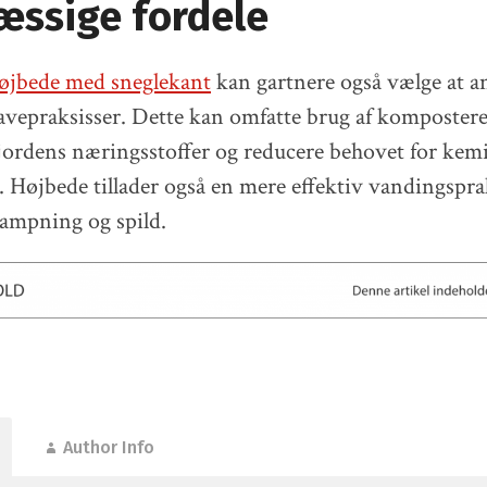
æssige fordele
øjbede med sneglekant
kan gartnere også vælge at 
vepraksisser. Dette kan omfatte brug af kompostere
e jordens næringsstoffer og reducere behovet for ke
r. Højbede tillader også en mere effektiv vandingspra
ampning og spild.
Author Info