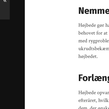
«
Nemmer
Højbede gør ha
behovet for at 
med rygproblem
ukrudtsbekæmpe
højbedet.
Forlæn
Højbede opvar
efteråret, hvi
dem, der ønsker