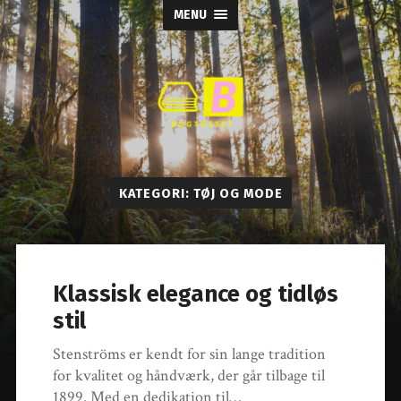
MENU
Bogtosset
KATEGORI:
TØJ OG MODE
Klassisk elegance og tidløs
stil
Stenströms er kendt for sin lange tradition
for kvalitet og håndværk, der går tilbage til
1899. Med en dedikation til…