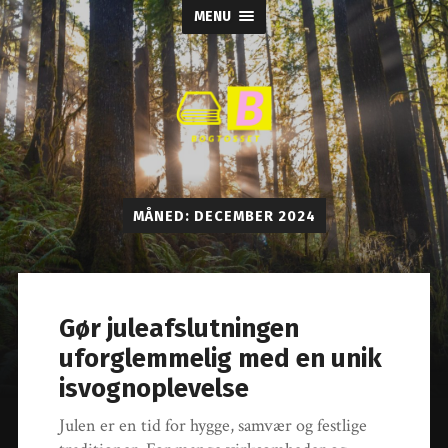
MENU
Bogtosset
MÅNED:
DECEMBER 2024
Gør juleafslutningen
uforglemmelig med en unik
isvognoplevelse
Julen er en tid for hygge, samvær og festlige