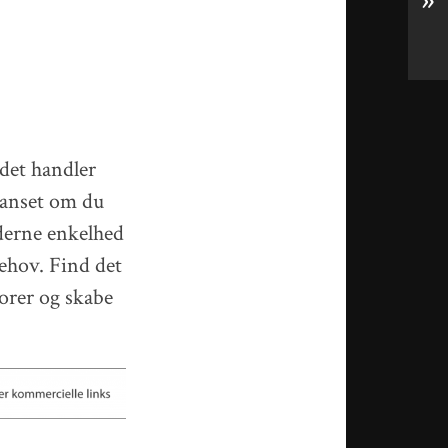
»
det handler
 Uanset om du
oderne enkelhed
behov. Find det
torer og skabe