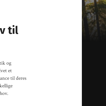
 til
tik og
vet et
gance til deres
kellige
ehov.