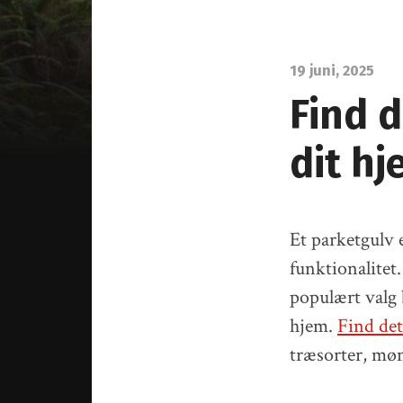
19 juni, 2025
Find d
dit h
Et parketgulv e
funktionalitet
populært valg b
hjem.
Find det
træsorter, møns