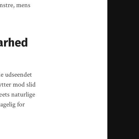
nstre, mens
arhed
åde udseendet
ytter mod slid
ets naturlige
gelig for