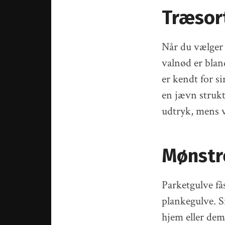
Træsor
Når du vælger 
valnød er blan
er kendt for s
en jævn strukt
udtryk, mens v
Mønstre
Parketgulve få
plankegulve. Si
hjem eller dem,