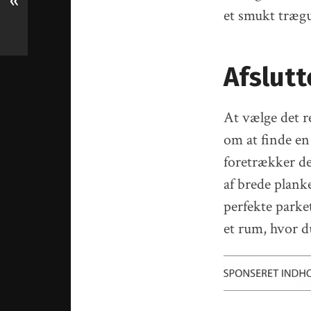
«
et smukt trægu
Afslut
At vælge det r
om at finde en 
foretrækker de
af brede planke
perfekte parket
et rum, hvor d