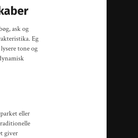
kaber
bøg, ask og
akteristika. Eg
 lysere tone og
 dynamisk
parket eller
raditionelle
et giver