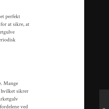
et perfekt
for at sikre, at
ketgulve
riodisk
re. Mange
hvilket sikrer
arketgulv
 fordelene ved