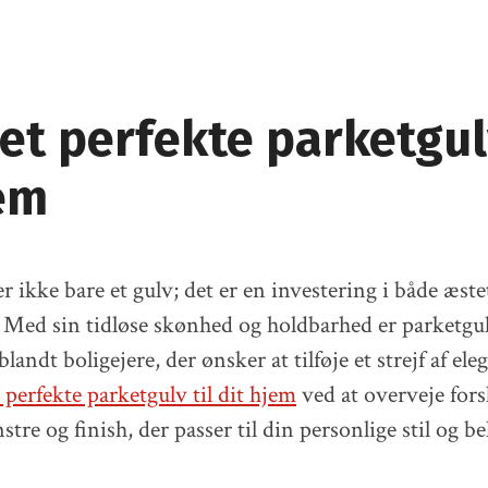
et perfekte parketgulv
jem
r ikke bare et gulv; det er en investering i både æste
. Med sin tidløse skønhed og holdbarhed er parketgul
landt boligejere, der ønsker at tilføje et strejf af ele
 perfekte parketgulv til dit hjem
ved at overveje fors
tre og finish, der passer til din personlige stil og b