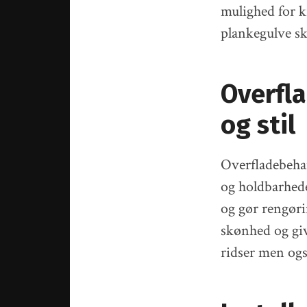
mulighed for k
plankegulve sk
Overfl
og stil
Overfladebehan
og holdbarhede
og gør rengør
skønhed og gi
ridser men også