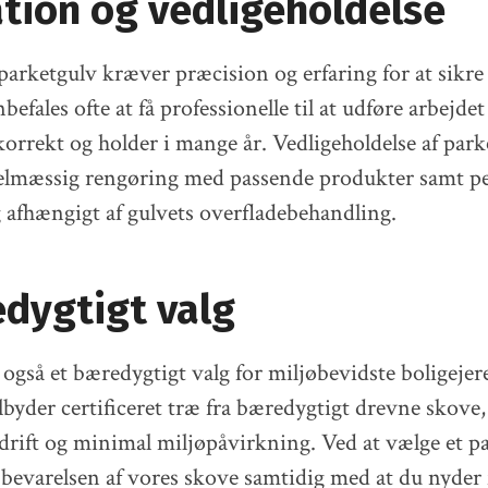
ation og vedligeholdelse
 parketgulv kræver præcision og erfaring for at sikre 
befales ofte at få professionelle til at udføre arbejdet 
korrekt og holder i mange år. Vedligeholdelse af par
elmæssig rengøring med passende produkter samt pe
afhængigt af gulvets overfladebehandling.
dygtigt valg
 også et bæredygtigt valg for miljøbevidste boligeje
lbyder certificeret træ fra bæredygtigt drevne skove, 
drift og minimal miljøpåvirkning. Ved at vælge et p
l bevarelsen af vores skove samtidig med at du nyder