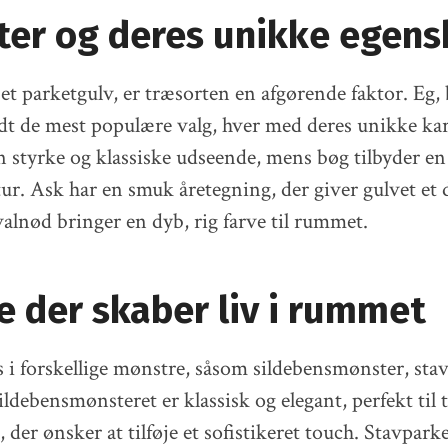
ter og deres unikke egens
et parketgulv, er træsorten en afgørende faktor. Eg, 
dt de mest populære valg, hver med deres unikke kar
in styrke og klassiske udseende, mens bøg tilbyder en
ur. Ask har en smuk åretegning, der giver gulvet et
alnød bringer en dyb, rig farve til rummet.
 der skaber liv i rummet
s i forskellige mønstre, såsom sildebensmønster, stav
ldebensmønsteret er klassisk og elegant, perfekt til t
 der ønsker at tilføje et sofistikeret touch. Stavpark