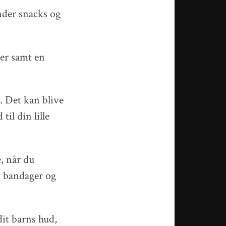
nder snacks og
ter samt en
t. Det kan blive
il din lille
e, når du
, bandager og
it barns hud,