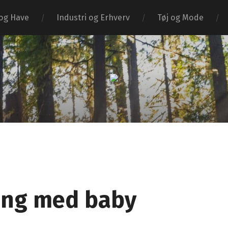
og Have
Industri og Erhverv
Tøj og Mode
Bogtosset
ng med baby