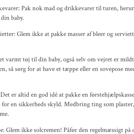
evarer: Pak nok mad og drikkevarer til turen, heru
 din baby.
ietter: Glem ikke at pakke masser af bleer og serviet
t varmt tøj til din baby, også selv om vejret er mild
n, så sørg for at have et tæppe eller en sovepose med t
 Det er altid en god idé at pakke en førstehjælpskass
 for en sikkerheds skyld. Medbring ting som plaster
eme.
se: Glem ikke solcremen! Påfør den regelmæssigt på d