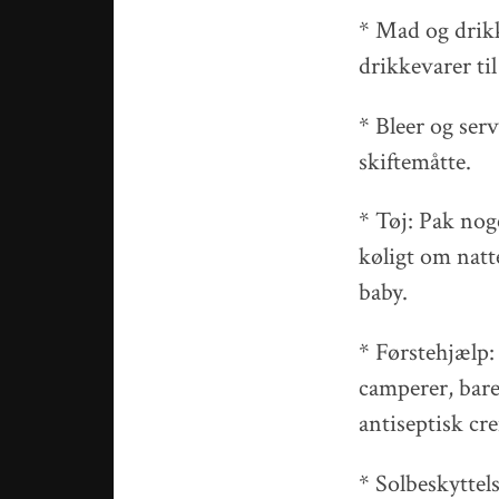
* Mad og drikk
drikkevarer til
* Bleer og serv
skiftemåtte.
* Tøj: Pak noge
køligt om natte
baby.
* Førstehjælp:
camperer, bare
antiseptisk cr
* Solbeskyttel