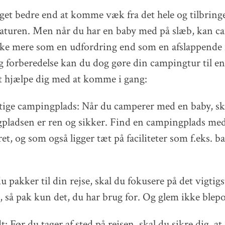
get bedre end at komme væk fra det hele og tilbring
 naturen. Men når du har en baby med på slæb, kan 
ke mere som en udfordring end som en afslappende f
 forberedelse kan du dog gøre din campingtur til en
 at hjælpe dig med at komme i gang:
tige campingplads: Når du camperer med en baby, sk
gpladsen er ren og sikker. Find en campingplads med 
ret, og som også ligger tæt på faciliteter som f.eks. 
du pakker til din rejse, skal du fokusere på det vigtig
, så pak kun det, du har brug for. Og glem ikke blep
: Før du tager af sted på rejsen, skal du sikre dig, at 