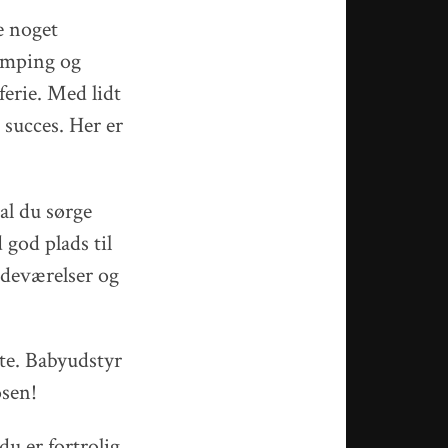
e noget
camping og
erie. Med lidt
 succes. Her er
al du sørge
god plads til
badeværelser og
ste. Babyudstyr
osen!
du er fortrolig