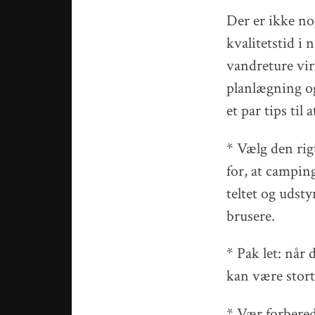
Der er ikke no
kvalitetstid i
vandreture vir
planlægning og
et par tips til
* Vælg den rig
for, at campin
teltet og udsty
brusere.
* Pak let: når 
kan være stort
* Vær forberedt