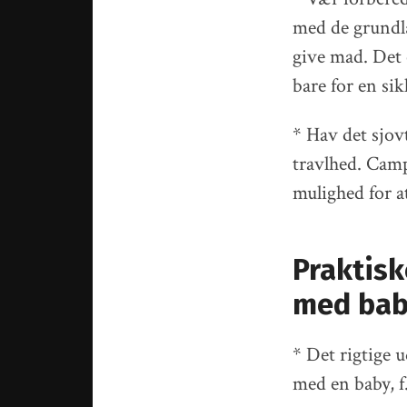
med de grundlæ
give mad. Det 
bare for en si
* Hav det sjov
travlhed. Cam
mulighed for at
Praktisk
med bab
* Det rigtige u
med en baby, f