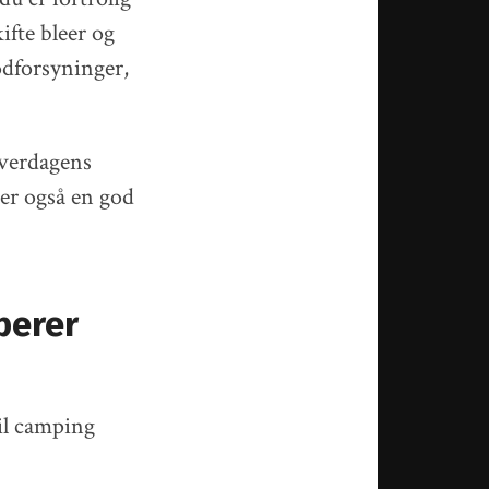
ifte bleer og
ødforsyninger,
hverdagens
er også en god
perer
til camping