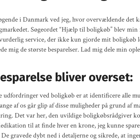
øgende i Danmark ved jeg, hvor overvældende det k
igmarkedet. Søgeordet “Hjælp til boligkøb” blev min 
urderlig service, der ikke kun gjorde mit boligkøb l
de mig de største besparelser. Lad mig dele min ople
esparelse bliver overset:
e udfordringer ved boligkøb er at identificere alle mu
ange af os går glip af disse muligheder på grund af 
faring. Det var her, den uvildige boligkøbsrådgiver 
dedikation til at finde hver en krone, jeg kunne spare
 De gravede dybt ned i detaljerne og sikrede, at inge