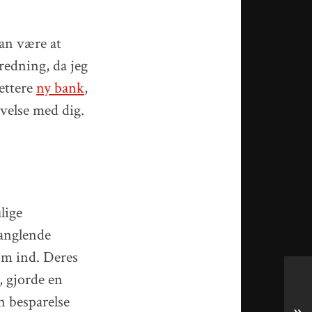
an være at
redning, da jeg
ettere
ny bank
,
velse med dig.
lige
manglende
kom ind. Deres
, gjorde en
n besparelse