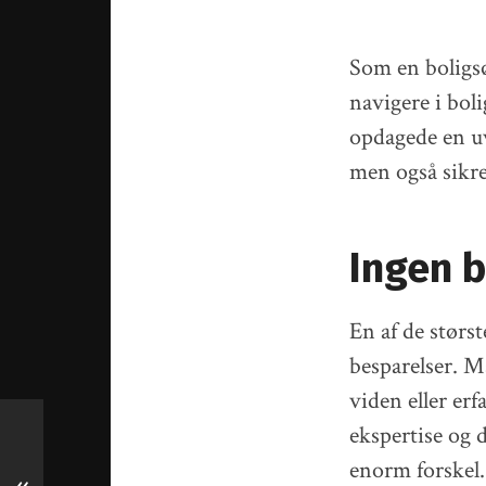
Som en boligs
navigere i bol
opdagede en uv
men også sikre
Ingen b
En af de størst
besparelser. M
viden eller er
ekspertise og 
enorm forskel.