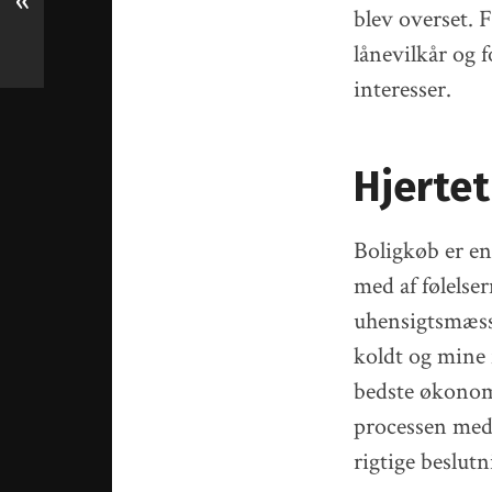
«
blev overset. F
lånevilkår og 
interesser.
Hjertet
Boligkøb er en 
med af følelse
uhensigtsmæssi
koldt og mine 
bedste økonomi
processen med 
rigtige beslutn