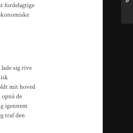
»
st fordelagtige
e økonomiske
 lade sig rive
misk
oldt mit hoved
t opnå de
mig igennem
g traf den