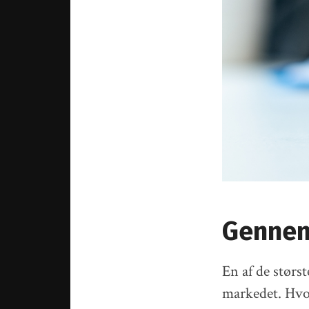
Gennem
En af de størs
markedet. Hvor