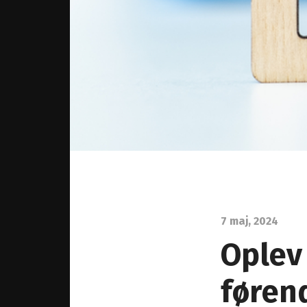
7 maj, 2024
Oplev
føren